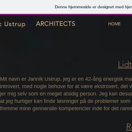
Denne hjemmeside er designet med hje
ARCHITECTS
k Ustrup
HOME
Lid
Mit navn er Jannik Ustrup, jeg er en 42-årig energisk m
introvert, med nogle behove for at være ekstrovert, det v
jer mig selv som en meget alsidig person. Jeg kan desude
at jeg hurtiger kan finde løsninger på de problemer som 
fremme mine genneralle kompetencter inde for det ramme
R